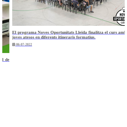
amb 426
La Fundació Banc de Recursos de Lleida fa una donació
portàtils a Noves Oportunitats Lleida
24-02-2021