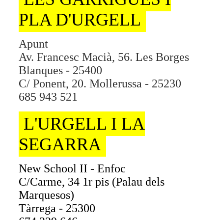
PLA D'URGELL
Apunt
Av. Francesc Macià, 56. Les Borges
Blanques - 25400
C/ Ponent, 20. Mollerussa - 25230
685 943 521
L'URGELL I LA
SEGARRA
New School II - Enfoc
C/Carme, 34 1r pis (Palau dels
Marquesos)
Tàrrega - 25300