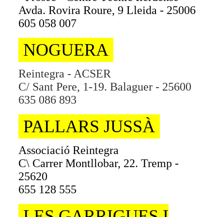
Avda. Rovira Roure, 9 Lleida - 25006
605 058 007
NOGUERA
Reintegra - ACSER
C/ Sant Pere, 1-19. Balaguer - 25600
635 086 893
PALLARS JUSSÀ
Associació Reintegra
C\ Carrer Montllobar, 22. Tremp -
25620
655 128 555
LES GARRIGUES I